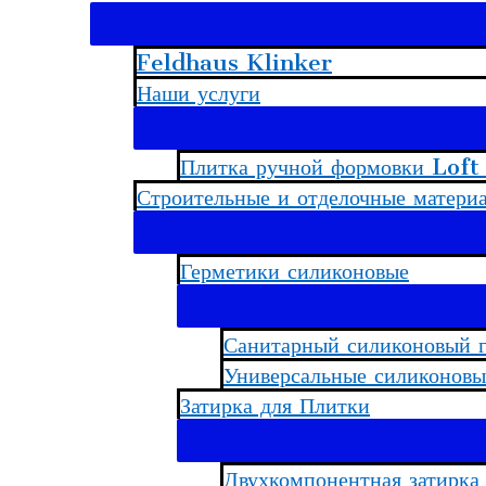
Feldhaus Klinker
Наши услуги
Плитка ручной формовки Loft
Строительные и отделочные матер
Герметики силиконовые
Санитарный силиконовый 
Универсальные силиконовы
Затирка для Плитки
Двухкомпонентная затирка