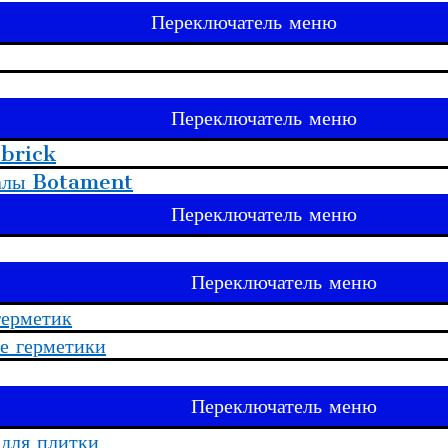
Переключатель меню
Переключатель меню
 brick
иалы Botament
Переключатель меню
Переключатель меню
герметик
е герметики
Переключатель меню
 для плитки