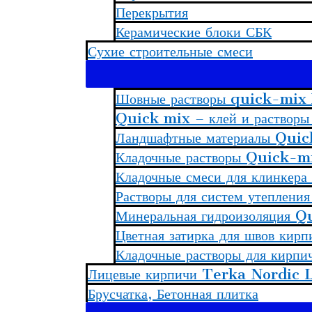
Перекрытия
Керамические блоки СБК
Сухие строительные смеси
Шовные растворы quick-mi
Quick mix – клей и растворы 
Ландшафтные материалы Quic
Кладочные растворы Quick-m
Кладочные смеси для клинке
Растворы для систем утепл
Минеральная гидроизоляция Q
Цветная затирка для швов кир
Кладочные растворы для кирпи
Лицевые кирпичи Terka Nordic 
Брусчатка, Бетонная плитка