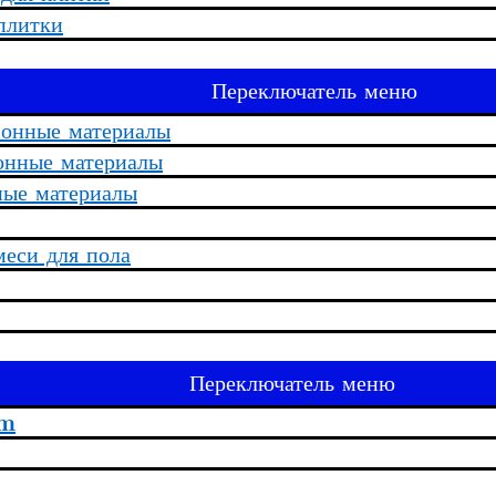
плитки
Переключатель меню
ионные материалы
онные материалы
ные материалы
еси для пола
Переключатель меню
rm