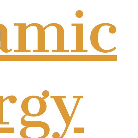
amic
rgy