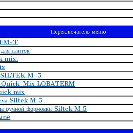
Переключатель меню
x FM-T
для плиток
k mix.
ix
ра SILTEK M-5
ения Quick-Mix LOBATERM
uick mix
пича Siltek M 5
ча ручной формовки Siltek M 5
Line