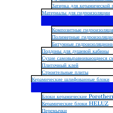
Затирка для керамической 
Материалы для гидроизоляции
Композитные гидроизоляц
Полимерные гидроизоляци
Битумные гидроизоляцион
Поддоны для душевой кабины
Сухие самовыравнивающиеся см
Плиточный клей
Строительные плиты
Керамические шлифованные блоки
Блоки керамические Porothe
Керамические блоки HELUZ
Перемычки