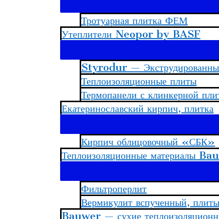
Тротуарная плитка ФЕМ
Утеплители Neopor by BASF
Styrodur — Экструдированны
Теплоизоляционные плиты
Термопанели с клинкерной пли
Екатеринославский кирпич, плитка
Кирпич облицовочный «СБК»
Теплоизоляционные материалы Ba
Фильтроперлит
Вермикулит вспученный, плиты
Bauwer — сухие теплоизоляционн