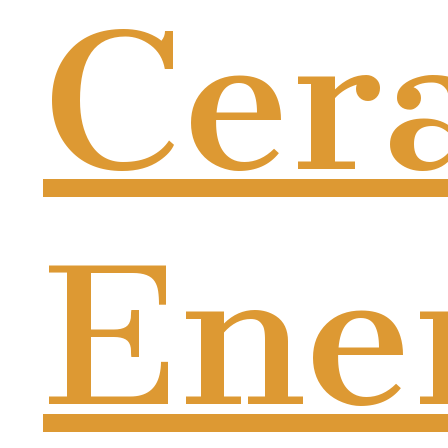
Cer
Ene