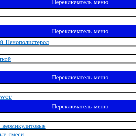
Переключатель меню
Переключатель меню
й Пенополистерол
ткой
Переключатель меню
uwer
Переключатель меню
 вермикулитовые
ые смеси