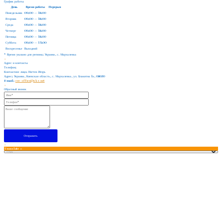
График работы
День
Время работы
Перерыв
Понедельник
09:00 — 18:00
Вторник
09:00 — 18:00
Среда
09:00 — 18:00
Четверг
09:00 — 18:00
Пятница
09:00 — 18:00
Суббота
09:00 — 15:00
Воскресенье
Выходной
* Время указано для региона: Украина, с. Мархалевка
×
Адрес и контакты
Телефон:
Контактное лицо:
Ногтев Игорь
Адрес:
Украина, Киевская область, с. Мархалевка, ул. Блакитна 1а, 08630
Email:
cee-office@ukr.net
×
Обратный звонок
×
Translate »