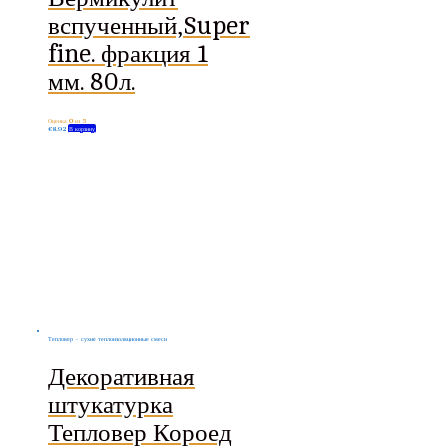
вспученный,Super
fine. фракция 1
мм. 80л.
Оценка
0
из 5
€
8.92
В корзину
Тепловер - сухие теплоизоляционные смеси
Декоративная
штукатурка
Тепловер Короед