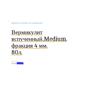
Вермикулит вспученный, плиты вермикулитовые
Вермикулит
вспученный,Medium.
фракция 4 мм.
80л.
Оценка
0
из 5
€
13.08
В корзину