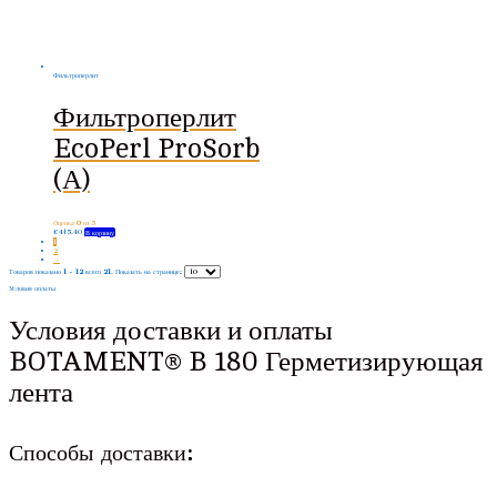
Фильтроперлит
Фильтроперлит
EcoPerl ProSorb
(А)
Оценка
0
из 5
€
415.40
В корзину
1
2
→
Товаров показано
1 - 12
всего
21
. Показать на странице:
Условия оплаты
Условия доставки и оплаты
BOTAMENT® B 180 Герметизирующая
лента
Способы доставки: