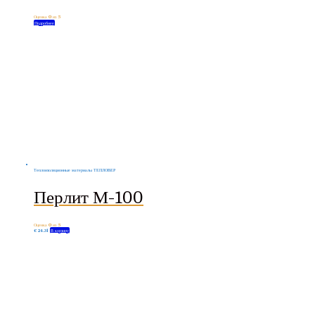
Оценка
0
из 5
Подробнее
Теплоизоляционные материалы ТЕПЛОВЕР
Перлит М-100
Оценка
0
из 5
€
24.31
В корзину