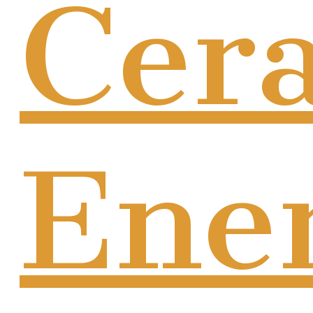
Cer
Ene