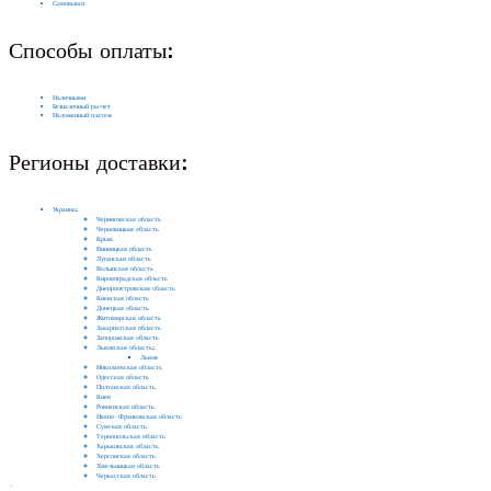
Самовывоз
Способы оплаты:
Наличными
Безналичный расчет
Наложенный платеж
Регионы доставки:
Украина:
Черниговская область
Черновицкая область
Крым
Винницкая область
Луганская область
Волынская область
Кировоградская область
Днепропетровская область
Киевская область
Донецкая область
Житомирская область
Закарпатская область
Запорожская область
Львовская область:
Львов
Николаевская область
Одесская область
Полтавская область
Киев
Ровненская область
Ивано-Франковская область
Сумская область
Тернопольская область
Харьковская область
Херсонская область
Хмельницкая область
Черкасская область
×