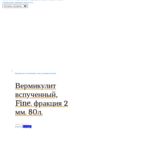
Отображение единичного результата.
Вермикулит вспученный, плиты вермикулитовые
Вермикулит
вспученный,
Fine. фракция 2
мм. 80л.
Оценка
0
из 5
€
10.77
В корзину