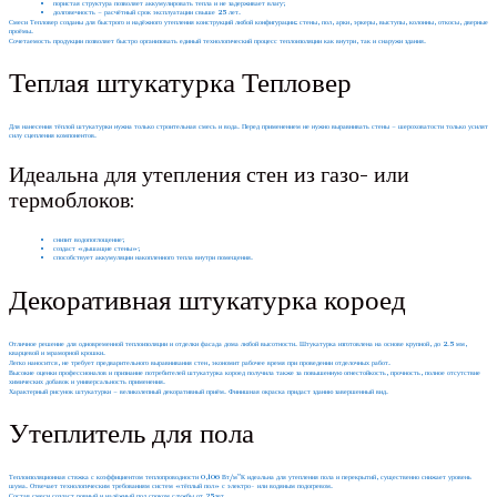
пористая структура позволяет аккумулировать тепла и не задерживает влагу;
долговечность – расчётный срок эксплуатации свыше 25 лет.
Смеси Тепловер созданы для быстрого и надёжного утепления конструкций любой конфигурации: стены, пол, арки, эркеры, выступы, колонны, откосы, дверные
проёмы.
Сочетаемость продукции позволяет быстро организовать единый технологический процесс теплоизоляции как внутри, так и снаружи здания.
Теплая штукатурка Тепловер
Для нанесения тёплой штукатурки нужна только строительная смесь и вода. Перед применением не нужно выравнивать стены – шероховатости только усилят
силу сцепления компонентов.
Идеальна для утепления стен из газо- или
термоблоков:
снизит водопоглощение;
создаст «дышащие стены»;
способствует аккумуляции накопленного тепла внутри помещения.
Декоративная штукатурка короед
Отличное решение для одновременной теплоизоляции и отделки фасада дома любой высотности. Штукатурка изготовлена на основе крупной, до 2.5 мм,
кварцевой и мраморной крошки.
Легко наносится, не требует предварительного выравнивания стен, экономит рабочее время при проведении отделочных работ.
Высокие оценки профессионалов и признание потребителей штукатурка короед получила также за повышенную огнестойкость, прочность, полное отсутствие
химических добавок и универсальность применения.
Характерный рисунок штукатурки – великолепный декоративный приём. Финишная окраска придаст зданию завершенный вид.
Утеплитель для пола
Теплоизоляционная стяжка с коэффициентом теплопроводности 0,106 Вт/мºК идеальна для утепления пола и перекрытий, существенно снижает уровень
шума. Отвечает технологическим требованиям систем «тёплый пол» с электро- или водяным подогревом.
Состав смеси создаст ровный и надёжный пол сроком службы от 25лет.