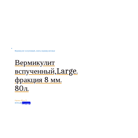
Вермикулит вспученный, плиты вермикулитовые
Вермикулит
вспученный,Large.
фракция 8 мм.
80л.
Оценка
0
из 5
€
15.23
В корзину