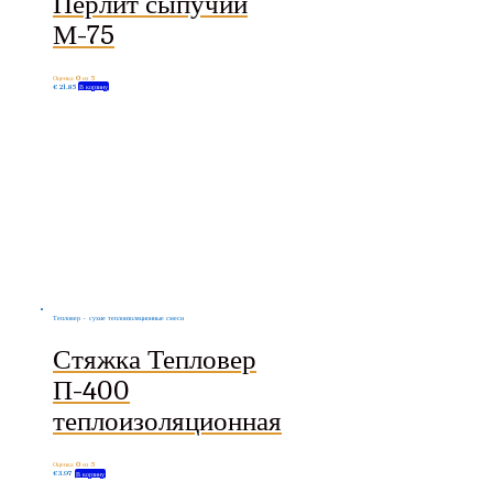
Перлит сыпучий
М-75
Оценка
0
из 5
€
21.85
В корзину
Тепловер - сухие теплоизоляционные смеси
Стяжка Тепловер
П-400
теплоизоляционная
Оценка
0
из 5
€
3.97
В корзину