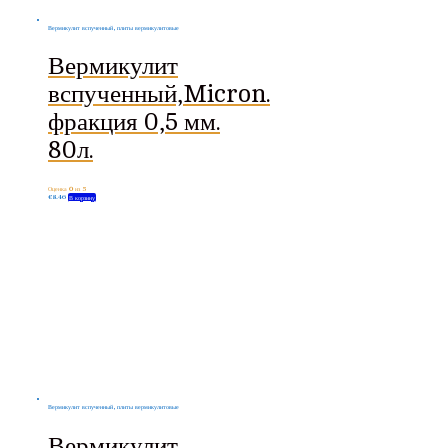
Вермикулит вспученный, плиты вермикулитовые
Вермикулит
вспученный,Micron.
фракция 0,5 мм.
80л.
Оценка
0
из 5
€
8.46
В корзину
Вермикулит вспученный, плиты вермикулитовые
Вермикулит