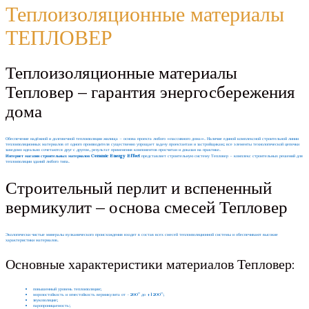
Теплоизоляционные материалы
ТЕПЛОВЕР
Теплоизоляционные материалы
Тепловер – гарантия энергосбережения
дома
Обеспечение надёжной и долговечной теплоизоляции жилища – основа проекта любого «пассивного дома». Наличие единой комплексной строительной линии
теплоизоляционных материалов от одного производителя существенно упрощает задачу проектантам и застройщикам: все элементы технологической цепочки
заведомо идеально сочетаются друг с другом, результат применения компонентов просчитан и доказан на практике.
Интернет магазин строительных материалов Ceramic Energy Effect
представляет строительную систему Тепловер – комплекс строительных решений для
теплоизоляции зданий любого типа.
Строительный перлит и вспененный
вермикулит – основа смесей Тепловер
Экологически чистые минералы вулканического происхождения входят в состав всех смесей теплоизоляционной системы и обеспечивают высокие
характеристики материалов.
Основные характеристики материалов Тепловер:
повышенный уровень теплоизоляции;
морозостойкость и огнестойкость вермикулита от -260º до +1200º;
звукозоляция;
паропроницаемость;